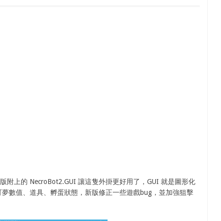
附上的 NecroBot2.GUI 讓這隻外掛更好用了，GUI 就是圖形化
夢數值、道具、孵蛋狀態，新版修正一些遊戲bug，並加強狙擊