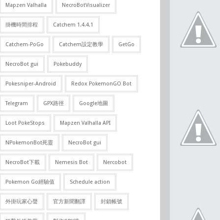
Mapzen Valhalla
NecroBotVisualizer
掛機時間排程
Catchem 1.4.4.1
Catchem-PoGo
Catchem設定教學
GetGo
NecroBot gui
Pokebuddy
Pokesniper-Android
Redox PokemonGO Bot
Telegram
GPX路徑
Google地圖
Loot PokeStops
Mapzen Valhalla API
NPokemonBot死靈
NecroBot gui
NecroBot下載
Nemesis Bot
Nercobot
Pokemon Go經驗值
Schedule action
外掛玩家心聲
官方新聞翻譯
封鎖帳號