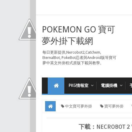
POKEMON GO 寶可
夢外掛下載網
每日更新提供,Nercobot2,Catchem,
EternalBot, PokeBot忍者與Android版等寶可
夢中英文外掛程式原版下載與教學。
PKG情報室
電腦掛機
中文寶可夢外掛
寶可夢外掛
載：NecroBot 2 v1.0.0.109 寶可夢外掛(0217更新)
下載：NECROBOT 2 