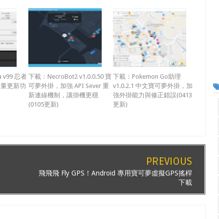
a v99 忍者
下載：NecroBot2 v1.0.0.50 寶
下載：Pokemon Go助理
大量更新功
可夢外掛，加強 API Sever 重
v1.0.2.1 中文寶可夢外掛，加
)
新連線機制，讓掛機更穩
強外掛能力與修正錯誤(0413
(0105更新)
更新)
PREVIOUS
飛飛飛 Fly GPS！Android 專用寶可夢虛擬GPS搖桿
下載