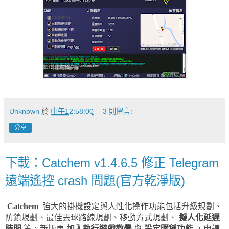
Unknown
於
中午12:58:00
3 則留言:
分享
下載：Catchem v1.4.6.5 修正 Telegram
遠端遙控 crash 問題(官方乾淨版)
Catchem
強大的掛機設定與人性化操作功能包括升級規劃、
防鎖規劃、最佳丟球路線規劃、移動方式規劃、
擬人化延遲
時間
等，新版更
加入執行遊戲教學
與
設定暱稱功能
，申請