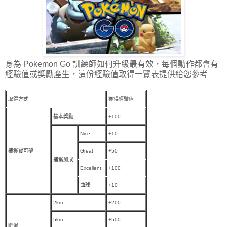
身為 Pokemon Go 訓練師如何升級最有效，每個動作都會有
經驗值或獎勵產生，這份經驗值取得一覽表提供給您參考
取得方式
獲得經驗值
基本獎勵
+100
Nice
+10
捕獲寶可夢
Great
+50
捕獲加成
Excellent
+100
曲球
+10
2km
+200
5km
+500
孵蛋