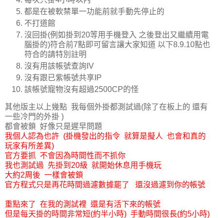
都是在被軟禁單一功能前就手動先停止的
不打道館
沒回掛(例如掛到20等用手機登入 之後登出又繼續用電
腦掛的)符合前7點即可留言讓大家知道 以下8.9.10點也
符合的請特別註明
沒有用該帳號查詢IV
沒有跟已紫帳號共享IP
該帳號寵物沒有超過2500CP的怪
其他版主以上幾點 我每個外掛都測試過(除了在板上的 還有
一些冷門的外掛 )
都會被鎖 好像只是遲早問題
我個人認為也許 (掛機發出的指令 就算是擬人 也會和真的
玩家有所差異)
官方要抓 不會因為時間性而不抓你
我也測試過 先掛到20級 就開始休息用手機玩
大約2周後 一樣會被鎖
官方程式只是再花時間過濾數據罷了 還沒過濾到你的帳號
重點來了 在我的測試裡 還是有活下來的帳號
但是每天掛的時間非常短(約半小時) 手動時間很長(約5小時)