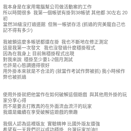
我本身是在家用電腦幫公司做活動案的工作
所以時間很多 我第一個帳號有掛到38帳號 其他都 30左右 20
初
當然38級沒打過道館 但無一帳號存活 (抓過的完美寵自己也
記不得有多少)
我被鎖這麼多帳號都還在掛 我也不斷地在修正測定
這是我第一次發文 我也沒發過什麼穩掛程式
因為在我身上 目前無穩掛程式出現
對我來說 穩掛至少要1-2個月測試
也許是心態調適得很好
用外掛本來就是不合法的 (就當作考試作弊被抓) 我小時候作
弊也被抓過
使用外掛就把他當作在如何破解這個遊戲 與其他用外掛的玩
家分享心得
而不是要去打敗真的在外面流血流汗的玩家
我還是繼續在享受破解這遊戲的樂趣
我個人認為這裡版友 實驗精神 比國外版友還強
希望有一天我們可以成功穩掛 台灣玩家加油!!