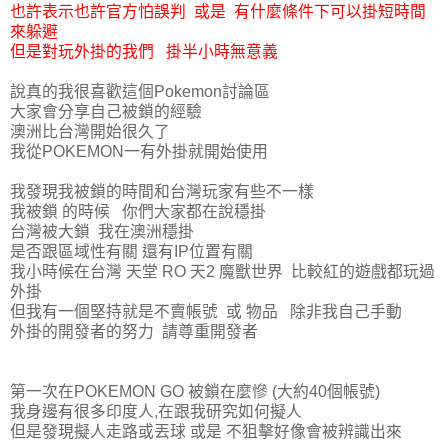
也許表示也許官方怕誤判 或是 有什麼條件下可以掛短時間
來躲避
但是對玩外掛的我們 掛半小時無意義
說真的我很喜歡這個Pokemon討論區
大家會分享自己被鎖的經驗
澳洲比台灣開始很久了
我從POKEMON一有外掛就開始使用
我發現我被鎖的時間和台灣玩家有些不一樣
我被鎖 的時候 你們大家都在說穩掛
台灣被大鎖 我在澳洲穩掛
是否跟區域性有關 還有IP位置有關
我小時候在台灣 天堂 RO 天2 魔獸世界 比較紅的遊戲都玩過
外掛
但我有一個堅持就是不賣帳號 或 物品 除非我自己手動
外掛的開發者的努力 請尊重開發者
第一次在POKEMON GO 被鎖在麼慘 (大約40個帳號)
我身邊有很多印度人,在跟我研究如何擬人
但是發現擬人走路或丟球 或是 不狙擊好像會被辨識出來