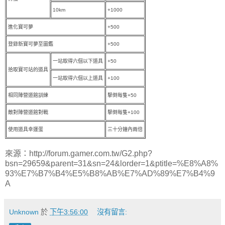
10km
+1000
進化寶可夢
+500
登錄新寶可夢至圖鑑
+500
一站取得六個以下道具
+50
拾取寶可站的道具
一站取得六個以上道具
+100
相同陣營道館訓練
擊倒每隻+50
敵對陣營道館對戰
擊倒每隻+100
使用道具幸運蛋
三十分鐘內兩倍
來源：http://forum.gamer.com.tw/G2.php?
bsn=29659&parent=31&sn=24&lorder=1&ptitle=%E8%A8%
93%E7%B7%B4%E5%B8%AB%E7%AD%89%E7%B4%9
A
Unknown
於
下午3:56:00
沒有留言: