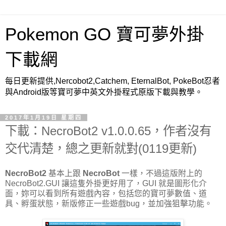
Pokemon GO 寶可夢外掛
下載網
每日更新提供,Nercobot2,Catchem, EternalBot, PokeBot忍者
與Android版等寶可夢中英文外掛程式原版下載與教學。
2017年1月19日 星期四
下載：NecroBot2 v1.0.0.65，作者沒有
交代清楚，總之更新就對(0119更新)
NecroBot2
基本上跟
NecroBot
一樣，不過這版附上的
NecroBot2.GUI 讓這隻外掛更好用了，GUI 就是圖形化介
面，妳可以看到所有遊戲內容，包括您的寶可夢數值、道
具、孵蛋狀態，新版修正一些遊戲bug，並加強狙擊功能。