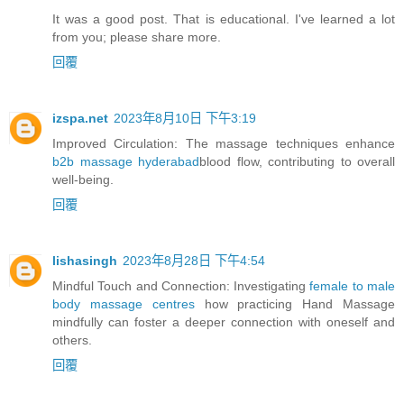
It was a good post. That is educational. I've learned a lot
from you; please share more.
回覆
izspa.net
2023年8月10日 下午3:19
Improved Circulation: The massage techniques enhance
b2b massage hyderabad
blood flow, contributing to overall
well-being.
回覆
lishasingh
2023年8月28日 下午4:54
Mindful Touch and Connection: Investigating
female to male
body massage centres
how practicing Hand Massage
mindfully can foster a deeper connection with oneself and
others.
回覆