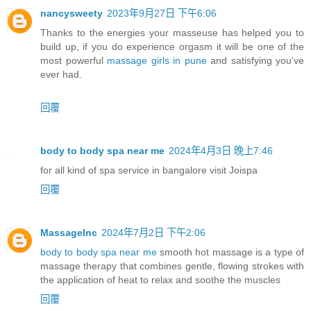
nancysweety
2023年9月27日 下午6:06
Thanks to the energies your masseuse has helped you to
build up, if you do experience orgasm it will be one of the
most powerful
massage girls in pune
and satisfying you’ve
ever had.
回覆
body to body spa near me
2024年4月3日 晚上7:46
for all kind of spa service in bangalore visit Joispa
回覆
MassageInc
2024年7月2日 下午2:06
body to body spa near me
smooth hot massage is a type of
massage therapy that combines gentle, flowing strokes with
the application of heat to relax and soothe the muscles
回覆