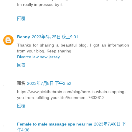
Im really impressed by it.
回覆
Benny
2023年5月25日 晚上9:01
Thanks for sharing a beautiful blog. I got an information
from your blog. Keep sharing
Divorce law new jersey
回覆
匿名
2023年7月5日 下午3:52
https://www.pickthebrain.com/blog/here-is-whats-stopping-
you-from-fulfilling-your-life/#comment-7633612
回覆
Female to male massage spa near me
2023年7月6日 下
午4:38