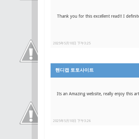
Thank you for this excellent read!! I definite
2025年5月10日 下午3:25
핸디캡 토토사이트
Its an Amazing website, really enjoy this ar
2025年5月10日 下午3:26