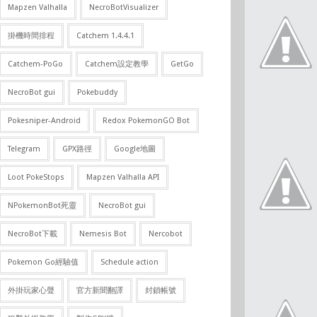
Mapzen Valhalla
NecroBotVisualizer
掛機時間排程
Catchem 1.4.4.1
Catchem-PoGo
Catchem設定教學
GetGo
NecroBot gui
Pokebuddy
Pokesniper-Android
Redox PokemonGO Bot
Telegram
GPX路徑
Google地圖
Loot PokeStops
Mapzen Valhalla API
NPokemonBot死靈
NecroBot gui
NecroBot下載
Nemesis Bot
Nercobot
Pokemon Go經驗值
Schedule action
外掛玩家心聲
官方新聞翻譯
封鎖帳號