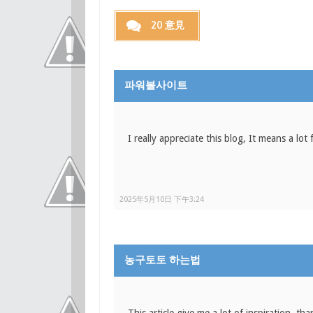
20 意見
파워볼사이트
I really appreciate this blog, It means a lot
2025年5月10日 下午3:24
농구토토 하는법
This article give me a lot of inspiration. t