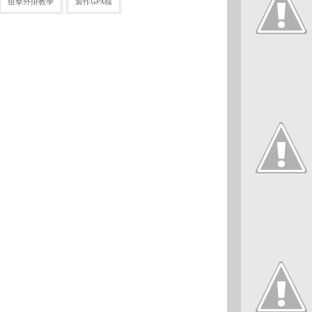
狙擊外掛教學
製作GPX檔