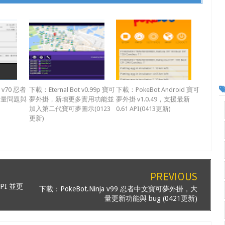
 v70 忍者
下載：Eternal Bot v0.99p 寶可
下載：PokeBot Android 寶可
大量問題與
夢外掛，新增更多實用功能並
夢外掛 v1.0.49，支援最新
加入第二代寶可夢圖示(0123
0.61 API(0413更新)
更新)
PREVIOUS
API 並更
下載：PokeBot.Ninja v99 忍者中文寶可夢外掛，大
量更新功能與 bug (0421更新)