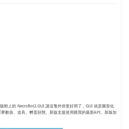
附上的 NecroBot2.GUI 讓這隻外掛更好用了，GUI 就是圖形化
夢數值、道具、孵蛋狀態。新版支援使用購買的最新API。新版加