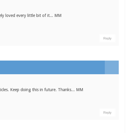
ly loved every little bit of it... MM
Reply
ticles. Keep doing this in future. Thanks... MM
Reply