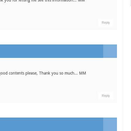
Reply
e good contents please, Thank you so much... MM
Reply