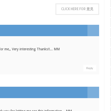
CLICK HERE FOR 意見
 for me,, Very interesting Thanks!!... MM
Reply
hank you for letting me see this information... MM