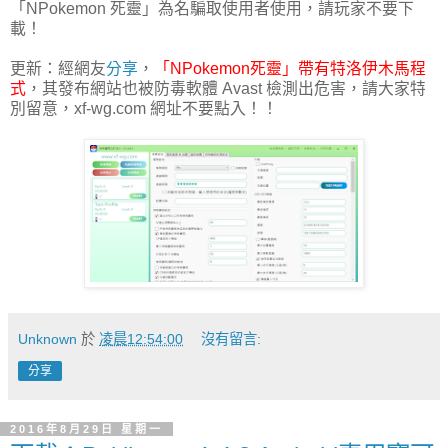
「NPokemon 死靈」為名騙取使用者使用，請玩家不要下
載！
更新：經網友
分享
，
「NPokemon死靈」帶有特洛伊木馬程
式
，其發布網站也被防毒軟體 Avast 檢測出危害，請大家特
別留意，xf-wg.com 網址不要點入！！
Unknown
於
凌晨12:54:00
沒有留言:
分享
2016年8月29日 星期一