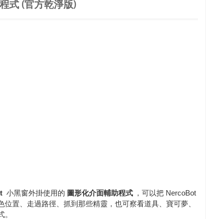
程式 (官方乾淨版)
ot
小黑窗外掛使用的
圖形化介面輔助程式
，可以把 NercoBot
色位置、走過路徑、抓到那些精靈，也可察看道具、寶可夢、
程式。