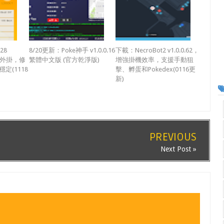
28
8/20更新：Poke神手 v1.0.0.16
下載：NecroBot2 v1.0.0.62，
可夢外掛，修
繁體中文版 (官方乾淨版)
增強掛機效率，支援手動狙
定(1118
擊、孵蛋和Pokedex(0116更
新)
PREVIOUS
Next Post »