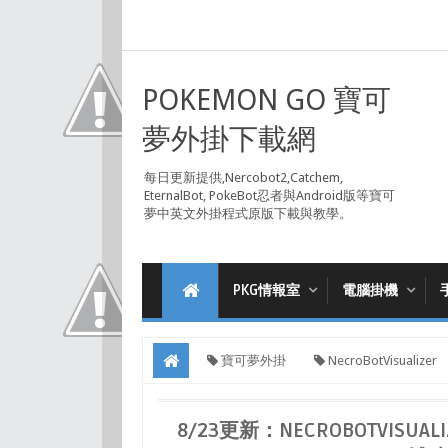
POKEMON GO 寶可
夢外掛下載網
每日更新提供,Nercobot2,Catchem,
EternalBot, PokeBot忍者與Android版等寶可
夢中英文外掛程式原版下載與教學。
PKG情報室
電腦掛機
寶可夢外掛
NecroBotVisualizer
NercoBot 必裝圖形化地圖輔助程式 (官方乾淨版)
8/23更新：NECROBOTVISUAL