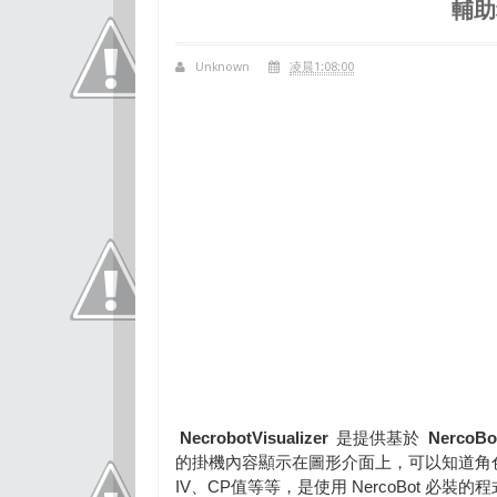
輔助
Unknown
凌晨1:08:00
NecrobotVisualizer
是提供基於
NercoB
的掛機內容顯示在圖形介面上，可以知道角
IV、CP值等等，是使用 NercoBot 必裝的